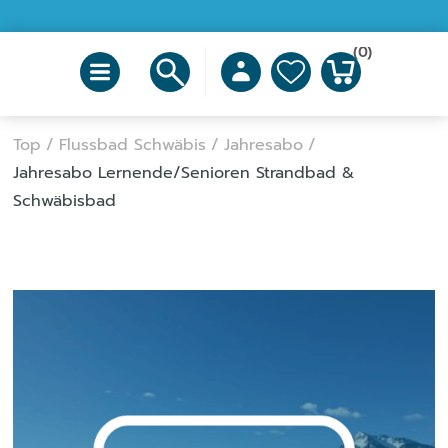
(0)
Top
/
Flussbad Schwäbis
/
Jahresabo
/
Jahresabo Lernende/Senioren Strandbad &
Schwäbisbad