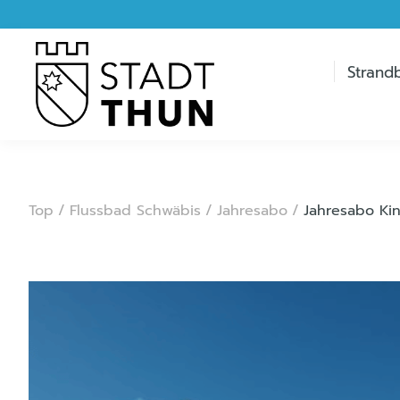
Strand
Top
/
Flussbad Schwäbis
/
Jahresabo
/
Jahresabo Ki