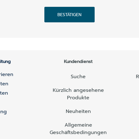
BESTÄTIGEN
ltung
Kundendienst
rieren
Suche
R
lten
Kürzlich angesehene
lten
Produkte
Neuheiten
ung
Allgemeine
Geschäftsbedingungen