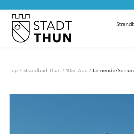
Strand
Top
/
Strandbad Thun
/
10er Abo
/
Lernende/Senior