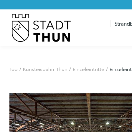
Strand
Top
/
Kunsteisbahn Thun
/
Einzeleintritte
/
Einzeleint