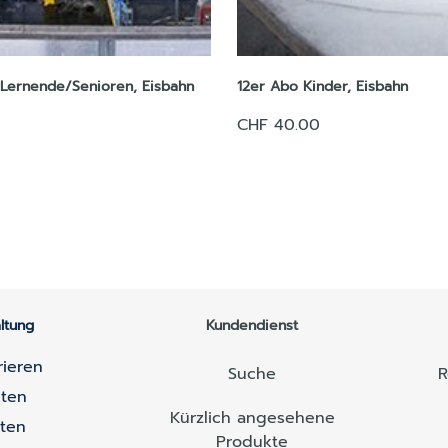
tt Lernende/Senioren, Eisbahn
12er Abo Kinder, Eisbahn
CHF 40.00
ltung
Kundendienst
rieren
Suche
R
lten
Kürzlich angesehene
lten
Produkte