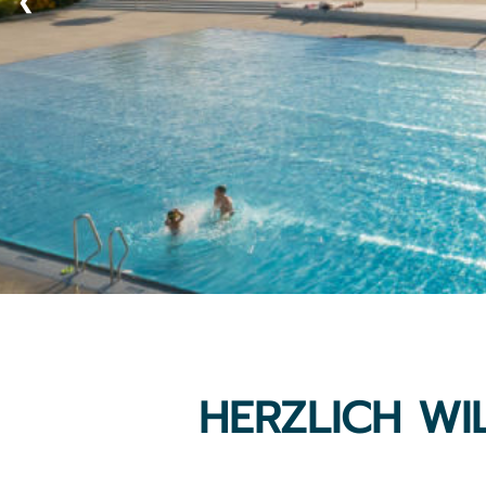
❮
HERZLICH W