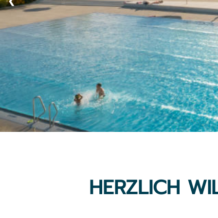
❮
HERZLICH W